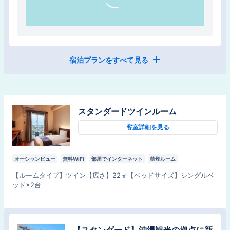
宿泊プランをすべて見る
【お日にち限定】国道58号線沿いア
クセス抜群☆朝ビュッフェで１日をス
タート【朝食付】
スタンダードツインルーム
朝食
チェックイン
：
15:00
チェックアウト
：
11:00
客室詳細を見る
オーシャンビュー
無料WiFi
部屋でインターネット
禁煙ルーム
【
ルームタイプ
】
ツイン
【
広さ
】
22
㎡
【
ベッドサイズ
】
シングルベ
ッド×2台
【スタンダード】沖縄観光の拠点に新