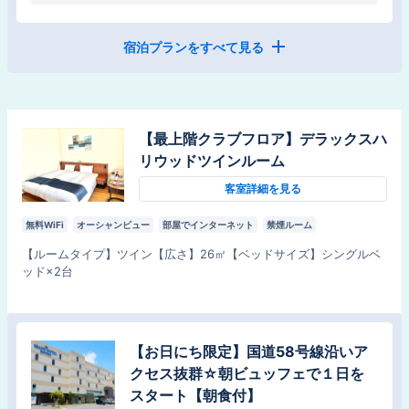
宿泊プランをすべて見る
【お日にち限定】国道58号線沿いア
クセス抜群☆朝ビュッフェで１日をス
タート【朝食付】
【最上階クラブフロア】デラックスハ
朝食
リウッドツインルーム
チェックイン
：
15:00
チェックアウト
：
11:00
客室詳細を見る
無料WiFi
オーシャンビュー
部屋でインターネット
禁煙ルーム
【
ルームタイプ
】
ツイン
【
広さ
】
26
㎡
【
ベッドサイズ
】
シングルベ
ッド×2台
【お日にち限定】国道58号線沿いア
【スタンダード】沖縄観光の拠点に新
クセス抜群☆朝ビュッフェで１日を
しい沖縄ステイをご提案！朝ビュッフ
スタート【朝食付】