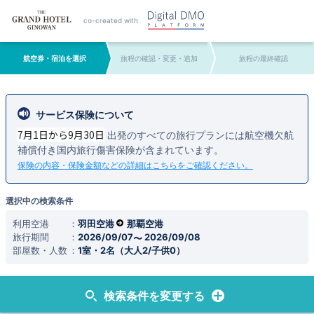
co-created with
航空券・宿泊を選択
旅程の確認・変更・追加
旅程の最終確認
サービス保険について
7月1日から9月30日
出発のすべての旅行プランには航空機欠航
補償付き国内旅行傷害保険が含まれています。
保険の内容・保険金額などの詳細はこちらをご確認ください。
選択中の検索条件
利用空港
羽田空港
那覇空港
旅行期間
2026/09/07
2026/09/08
部屋数・人数
1室・2名（大人2/子供0）
検索条件を変更する