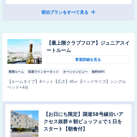
宿泊プランをすべて見る
【スタンダード】沖縄観光の拠点に新
しい沖縄ステイをご提案【素泊り】
食事なし
【最上階クラブフロア】ジュニアスイ
チェックイン
：
15:00
チェックアウト
：
11:00
ートルーム
客室詳細を見る
禁煙ルーム
部屋でインターネット
オーシャンビュー
無料WiFi
【
ルームタイプ
】
4ベット
【
広さ
】
45
㎡
【
ベッドサイズ
】
シングル
ベッド×4台
【スタンダード】沖縄観光の拠点に新
【お日にち限定】国道58号線沿いア
しい沖縄ステイをご提案！朝ビュッフ
クセス抜群☆朝ビュッフェで１日を
ェで１日をスタート【朝食付】
スタート【朝食付】