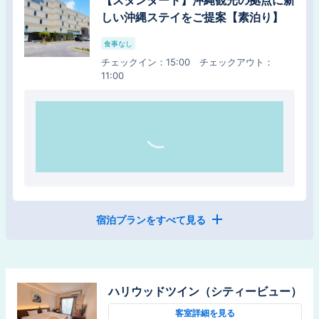
【スタンダード】沖縄観光の拠点に新
しい沖縄ステイをご提案【素泊り】
しい沖縄ステイをご提案！朝ビュッフ
食事なし
ェで１日をスタート【朝食付】
チェックイン
：
15:00
チェックアウト
：
朝食
11:00
チェックイン
：
15:00
チェックアウト
：
11:00
宿泊プランをすべて見る
【お日にち限定】国道58号線沿いア
クセス抜群☆朝ビュッフェで１日をス
タート【朝食付】
ハリウッドツイン（シティービュー）
朝食
チェックイン
：
15:00
チェックアウト
：
11:00
客室詳細を見る