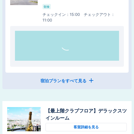
ェで１日をスタート【朝食付】
朝食
朝食
チェックイン
：
15:00
チェックアウト
：
チェックイン
：
15:00
チェックアウト
：
11:00
11:00
宿泊プランをすべて見る
【スタンダード】沖縄観光の拠点に新
しい沖縄ステイをご提案【素泊り】
食事なし
【最上階クラブフロア】デラックスツ
チェックイン
：
15:00
チェックアウト
：
11:00
インルーム
客室詳細を見る