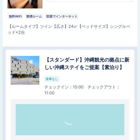
無料WiFi
禁煙ルーム
部屋でインターネット
【
ルームタイプ
】
ツイン
【
広さ
】
24
㎡
【
ベッドサイズ
】
シングルベ
ッド×2台
【スタンダード】沖縄観光の拠点に新
【スタンダード】沖縄観光の拠点に新
しい沖縄ステイをご提案【素泊り】
しい沖縄ステイをご提案！朝ビュッフ
食事なし
ェで１日をスタート【朝食付】
チェックイン
：
15:00
チェックアウト
：
朝食
11:00
チェックイン
：
15:00
チェックアウト
：
11:00