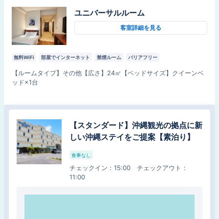
ユニバーサルルーム
朝食
チェックイン
：
15:00
チェックアウト
：
11:00
客室詳細を見る
無料WiFi
部屋でインターネット
禁煙ルーム
バリアフリー
【
ルームタイプ
】
その他
【
広さ
】
24
㎡
【
ベッドサイズ
】
クイーンベ
ッド×1台
【スタンダード】沖縄観光の拠点に新
【スタンダード】沖縄観光の拠点に新
しい沖縄ステイをご提案【素泊り】
しい沖縄ステイをご提案！朝ビュッフ
食事なし
ェで１日をスタート【朝食付】
チェックイン
：
15:00
チェックアウト
：
朝食
11:00
チェックイン
：
15:00
チェックアウト
：
11:00