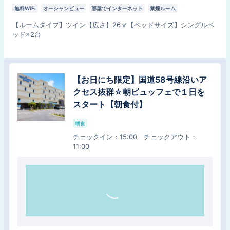
無料WiFi
オーシャンビュー
部屋でインターネット
禁煙ルーム
【
ルームタイプ
】
ツイン
【
広さ
】
26
㎡
【
ベッドサイズ
】
シングルベ
ッド×2台
【スタンダード】沖縄観光の拠点に新
【お日にち限定】国道58号線沿いア
しい沖縄ステイをご提案！朝ビュッフ
クセス抜群☆朝ビュッフェで１日を
ェで１日をスタート【朝食付】
スタート【朝食付】
朝食
朝食
チェックイン
：
15:00
チェックアウト
：
11:00
チェックイン
：
15:00
チェックアウト
：
11:00