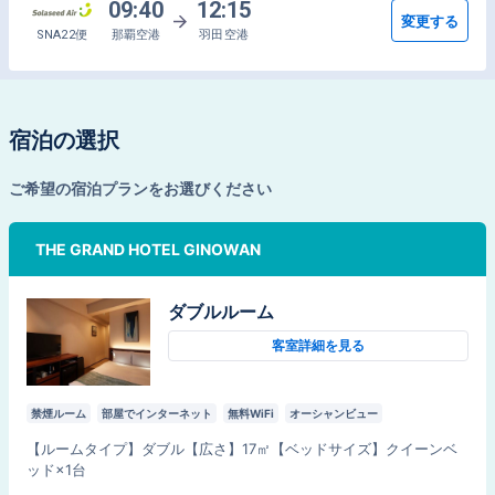
09:40
12:15
変更する
SNA22便
那覇空港
羽田空港
宿泊の選択
ご希望の宿泊プランをお選びください
THE GRAND HOTEL GINOWAN
ダブルルーム
客室詳細を見る
禁煙ルーム
部屋でインターネット
無料WiFi
オーシャンビュー
【
ルームタイプ
】
ダブル
【
広さ
】
17
㎡
【
ベッドサイズ
】
クイーンベ
ッド×1台