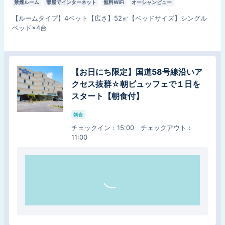
禁煙ルーム
部屋でインターネット
無料WiFi
オーシャンビュー
【
ルームタイプ
】
4ベット
【
広さ
】
52
㎡
【
ベッドサイズ
】
シングル
ベッド×4台
【スタンダード】沖縄観光の拠点に新
【お日にち限定】国道58号線沿いア
しい沖縄ステイをご提案！朝ビュッフ
クセス抜群☆朝ビュッフェで１日を
ェで１日をスタート【朝食付】
スタート【朝食付】
朝食
朝食
チェックイン
：
15:00
チェックアウト
：
11:00
チェックイン
：
15:00
チェックアウト
：
11:00