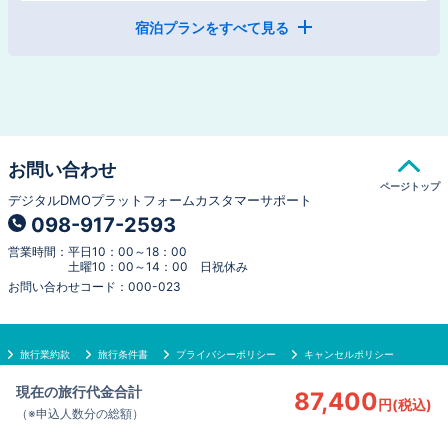
宿泊プランをすべて見る
【スタンダード】沖縄観光の拠点に新
しい沖縄ステイをご提案【素泊り】
食事なし
チェックイン
：
15:00
チェックアウト
：
11:00
お問い合わせ
ページトップ
デジタルDMOプラットフォームカスタマーサポート
098-917-2593
営業時間
：
平日10：00～18：00
土曜10：00～14：00 日祝休み
お問い合わせコード
：
000-023
【スタンダード】沖縄観光の拠点に新
旅行業約款
旅行条件書
プライバシーポリシー
キャンセルポリシー
しい沖縄ステイをご提案！朝ビュッフ
会社案内
よくあるご質問
現在の旅行代金合計
87,400
ェで１日をスタート【朝食付】
円
(
税込
)
Copyright © OKINAWA TOURIST SERVICE All Rights Reserved.
（※
申込人数分の総額
）
朝食