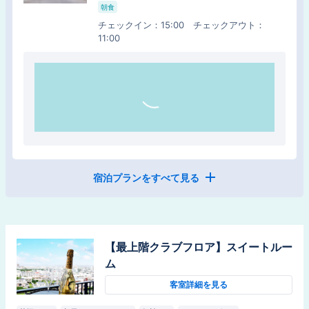
朝食
朝食
チェックイン
：
15:00
チェックアウト
：
11:00
チェックイン
：
15:00
チェックアウト
：
11:00
宿泊プランをすべて見る
【スタンダード】沖縄観光の拠点に新
しい沖縄ステイをご提案【素泊り】
食事なし
【最上階クラブフロア】スイートルー
チェックイン
：
15:00
チェックアウト
：
11:00
ム
客室詳細を見る