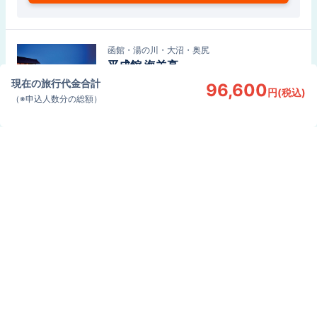
函館・湯の川・大沼・奥尻
平成館 海羊亭
現在の旅行代金合計
96,600
ホテルの詳細を見る
円
(
税込
)
（※
申込人数分の総額
）
シティホテル
追加料金
-6,100
円
〜
（
１人あたり
）
この宿泊施設を
選択する