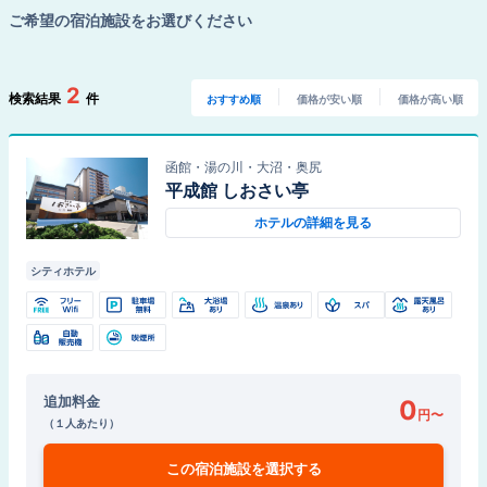
ご希望の宿泊施設をお選びください
2
検索結果
件
おすすめ順
価格が安い順
価格が高い順
函館・湯の川・大沼・奥尻
平成館 しおさい亭
ホテルの詳細を見る
シティホテル
追加料金
0
円
〜
（
１人あたり
）
この宿泊施設を
選択する